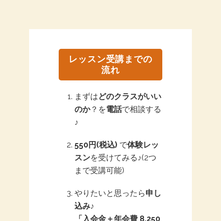
レッスン受講までの
流れ
まずは
どのクラスがいい
のか
？を
電話
で相談する
♪
550円(税込)
で
体験レッ
スン
を受けてみる♪(2つ
まで受講可能)
やりたいと思ったら
申し
込み
♪
「入会金＋年会費 8,250