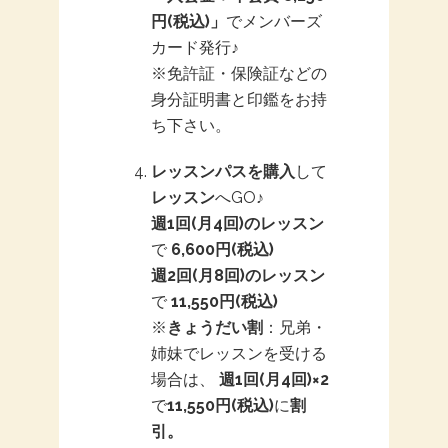
円(税込)」
でメンバーズ
カード発行♪
※免許証・保険証などの
身分証明書と印鑑をお持
ち下さい。
レッスンパスを購入
して
レッスン
へGO♪
週1回(月4回)のレッスン
で
6,600円(税込)
週2回(月8回)のレッスン
で
11,550円(税込)
※
きょうだい割
：兄弟・
姉妹でレッスンを受ける
場合は、
週1回(月4回)×2
で
11,550円
(税込)
に
割
引。