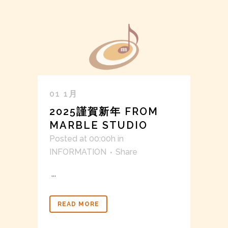
01 1月
2025謹賀新年 FROM
MARBLE STUDIO
Posted at 00:00h
in
INFORMATION
Share
...
READ MORE