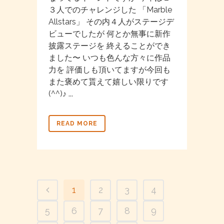
３人でのチャレンジした 「Marble
Allstars」 その内４人がステージデ
ビューでしたが 何とか無事に新作
披露ステージを 終えることができ
ました〜 いつも色んな方々に作品
力を 評価しも頂いてますが今回も
また褒めて貰えて嬉しい限りです
(^^)♪ ...
READ MORE
1
2
3
4
5
6
7
8
9