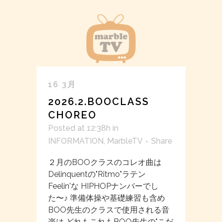
16 3月
2026.2.BOOCLASS
CHOREO
Posted at 12:38h
in
INFORMATION
,
MarbleTV
Share
２月のBOOクラスのコレオ曲は
Delinquentの"Ritmo"ラテン
Feelin'な HIPHOPナンバーでし
た〜♪ 準備体操や基礎練習も含め
BOO先生のクラスで使用される音
楽は どれもこれもBOO先生の"こだ