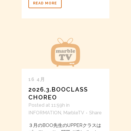
READ MORE
16 4月
2026.3.BOOCLASS
CHOREO
Posted at 11:59h
in
INFORMATION
,
MarbleTV
Share
３月のBOO先生のUPPERクラスは