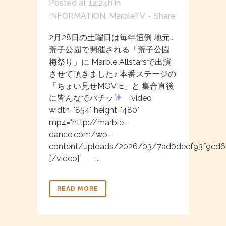
Posted at 12:24h
in
INFORMATION
,
MarbleTV
Share
2月28日の土曜日は毎年恒例 地元..
荒子公園で開催される「荒子公園
梅祭り」に Marble Allstarsで出演
させて頂きました♪ 本番ステージの
「ちょい見せMOVIE」と 集合直後
に皆んなでパチッ
[video
width="854" height="480"
mp4="http://marble-
dance.com/wp-
content/uploads/2026/03/7ad0deef93f9cd6
[/video] ...
READ MORE