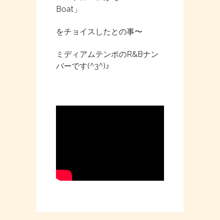
Boat」
をチョイスしたとの事〜
ミディアムテンポのR&Bナン
バーです(^3^)♪