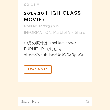
02 11月
2015.10.HIGH CLASS
MOVIE♪
Posted at 22:33h
in
INFORMATION
,
MarbleTV
Share
10月の振付はJanetJacksonの
BURNITUP!!でしたぁ
https://youtu.be/UaJODXRgKG0...
READ MORE