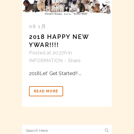
08 1月
2018 HAPPY NEW
YWAR!!!!
Posted at 20:27h
in
INFORMATION
Share
2018Let' Get Started!! ...
READ MORE