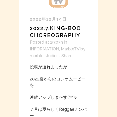
2022年12月19日
2022.7.KING-BOO
CHOREOGRAPHY
Posted at 19:07h
in
INFORMATION
,
MarbleTV
by
marble studio
Share
投稿が遅れましたが
2022夏からのコレオムービー
を
連続アップしま〜す(^^)♪
７月は夏らしくReggaeナンバ
ー