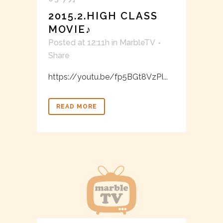
2015.2.HIGH CLASS
MOVIE♪
Posted at 12:11h
in
MarbleTV
Share
https://youtu.be/fp5BGt8VzPI...
READ MORE