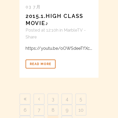
03 7月
2015.1.HIGH CLASS
MOVIE♪
Posted at 12:10h
in
MarbleTV
Share
https://youtu.be/oOWSdeeTfXc...
READ MORE
3
4
5
6
7
8
9
10